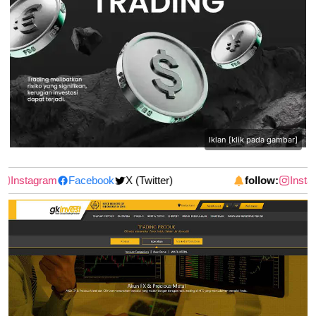
Iklan [klik pada gambar]
Instagram
Facebook
X (Twitter)
follow:
Instag