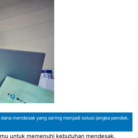
 dana mendesak yang sering menjadi solusi jangka pendek.
 kamu untuk memenuhi kebutuhan mendesak.