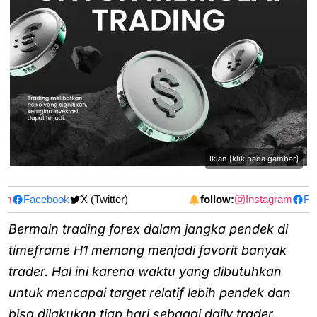
Iklan [klik pada gambar]
am
Facebook
X (Twitter)
follow:
Instagram
Fac
Bermain trading forex dalam jangka pendek di
timeframe H1 memang menjadi favorit banyak
trader. Hal ini karena waktu yang dibutuhkan
untuk mencapai target relatif lebih pendek dan
bisa dilakukan tiap hari sebagai daily trader.