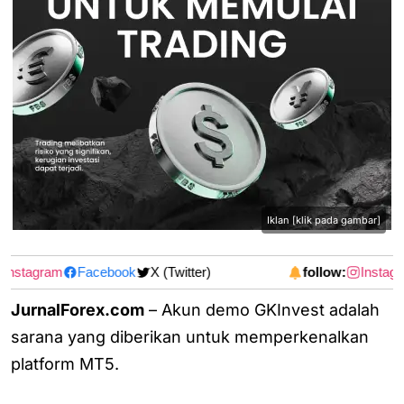
Iklan [klik pada gambar]
Instagram
Facebook
X (Twitter)
follow:
Instagr
JurnalForex.com
– Akun demo GKInvest adalah
sarana yang diberikan untuk memperkenalkan
platform MT5.