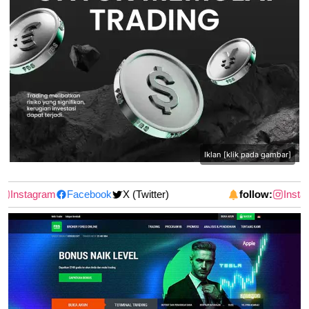
Iklan [klik pada gambar]
Instagram
Facebook
X (Twitter)
follow:
Instag