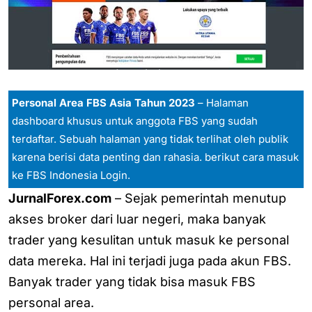
Personal Area FBS Asia Tahun 2023
– Halaman
dashboard khusus untuk anggota FBS yang sudah
terdaftar. Sebuah halaman yang tidak terlihat oleh publik
karena berisi data penting dan rahasia. berikut cara masuk
ke FBS Indonesia Login.
JurnalForex.com
– Sejak pemerintah menutup
akses broker dari luar negeri, maka banyak
trader yang kesulitan untuk masuk ke personal
data mereka. Hal ini terjadi juga pada akun FBS.
Banyak trader yang tidak bisa masuk FBS
personal area.