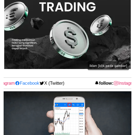
Iklan [klik pada gambar]
tagram
Facebook
X (Twitter)
🔔
follow:
Instagra