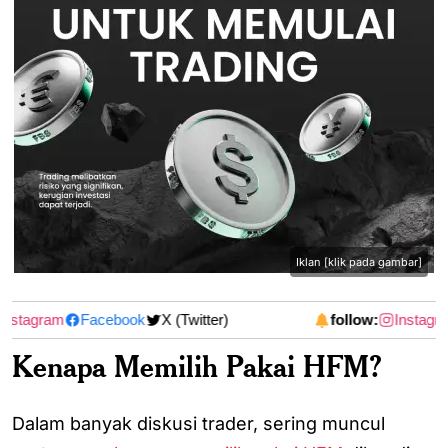
Iklan [klik pada gambar]
nstagram
Facebook
X (Twitter)
follow:
Instagra
Kenapa Memilih Pakai HFM?
Dalam banyak diskusi trader, sering muncul