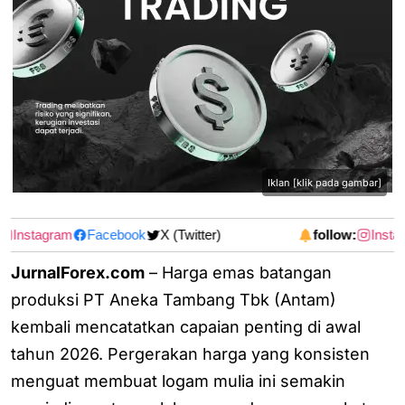
Iklan [klik pada gambar]
Instagram
Facebook
X (Twitter)
follow:
Instag
JurnalForex.com
– Harga emas batangan
produksi PT Aneka Tambang Tbk (Antam)
kembali mencatatkan capaian penting di awal
tahun 2026. Pergerakan harga yang konsisten
menguat membuat logam mulia ini semakin