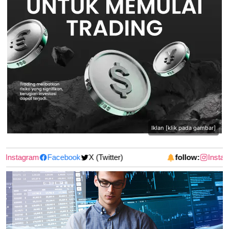
Iklan [klik pada gambar]
Instagram
Facebook
X (Twitter)
follow:
Instag