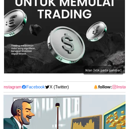
Iklan [klik pada gambar]
Instagram
Facebook
X (Twitter)
follow:
Instagr