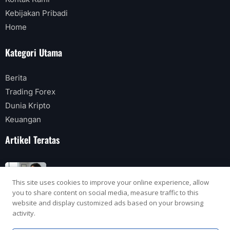
Kebijakan Pribadi
Home
Kategori Utama
Berita
Trading Forex
Dunia Kripto
Keuangan
Artikel Teratas
Fakta Menarik Apa Itu Bunga Flat
This site uses cookies to improve your online experience, allow
2 Agustus 2026
you to share content on social media, measure traffic to this
website and display customized ads based on your browsing
Bagaimana Status Legalitas Crypto Futures
activity.
di