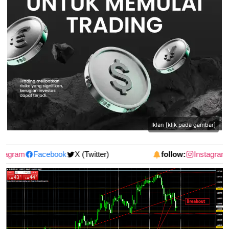
Iklan [klik pada gambar]
tagram
Facebook
X (Twitter)
follow:
Instagram